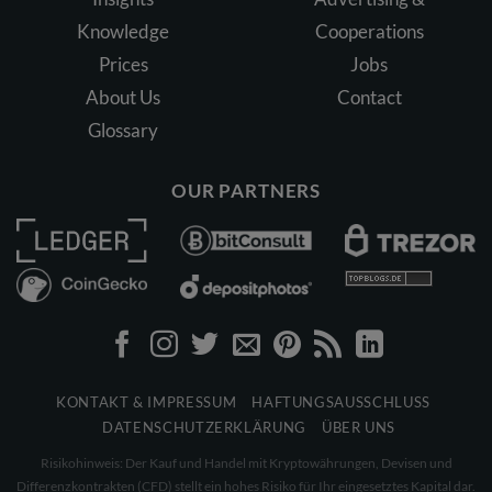
Knowledge
Cooperations
Prices
Jobs
About Us
Contact
Glossary
OUR PARTNERS
KONTAKT & IMPRESSUM
HAFTUNGSAUSSCHLUSS
DATENSCHUTZERKLÄRUNG
ÜBER UNS
Risikohinweis: Der Kauf und Handel mit Kryptowährungen, Devisen und
Differenzkontrakten (CFD) stellt ein hohes Risiko für Ihr eingesetztes Kapital dar.