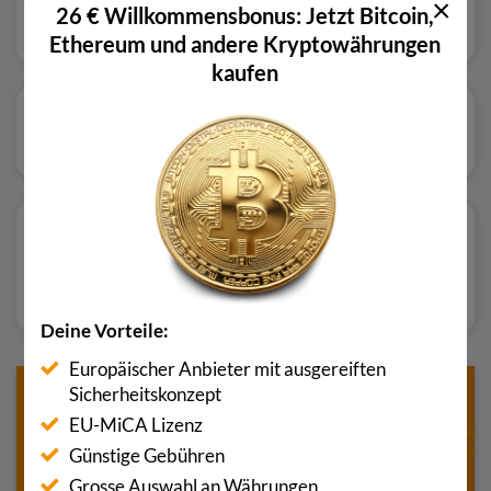
×
26 € Willkommensbonus: Jetzt Bitcoin,
Read review
Ethereum und andere Kryptowährungen
kaufen
Read review
Read review
Deine Vorteile:
Europäischer Anbieter mit ausgereiften
Sicherheitskonzept
EU-MiCA Lizenz
Günstige Gebühren
Grosse Auswahl an Währungen