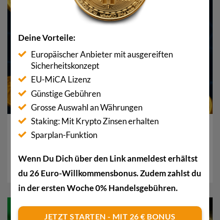
07
Aug.
Deine Vorteile:
Europäischer Anbieter mit ausgereiften
Sicherheitskonzept
EU-MiCA Lizenz
Günstige Gebühren
Grosse Auswahl an Währungen
Staking: Mit Krypto Zinsen erhalten
Bitcoin Anzahl: Warum es nur 21 Millionen BTC
Sparplan-Funktion
gibt
Warum gibt es genau 21 Millionen Bitcoin? Ist die
Wenn Du Dich über den Link anmeldest erhältst
Anzahl wirklich begrenzt? Und was passiert,...
du 26 Euro-Willkommensbonus. Zudem zahlst du
in der ersten Woche 0% Handelsgebühren.
06
JETZT STARTEN - MIT 26 € BONUS