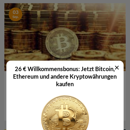
03
Sep.
×
26 € Willkommensbonus: Jetzt Bitcoin,
Ethereum und andere Kryptowährungen
Bitcoin: Kommt neuer MicroStrategy-Gegner aus
kaufen
Europa?
Während in den USA sogenannte Crypto Treasury
Companies längst zur neuen Normalität gehören,
schwappt die...