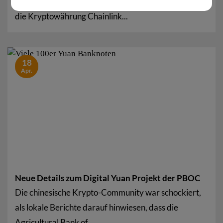
und Mitbegründer von Gemini Exchange, vergleicht
die Kryptowährung Chainlink...
18
Apr.
Neue Details zum Digital Yuan Projekt der PBOC
Die chinesische Krypto-Community war schockiert,
als lokale Berichte darauf hinwiesen, dass die
Agricultural Bank of...