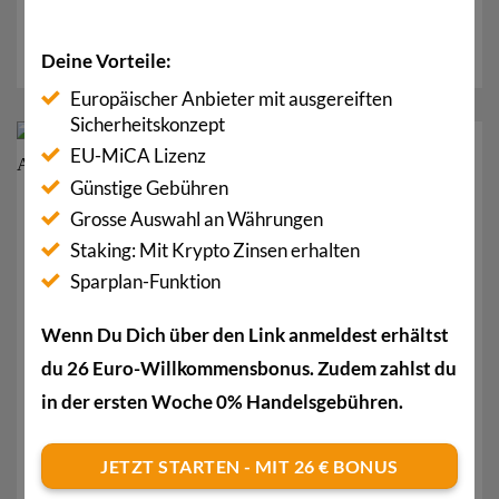
Internationalen Zahlungsausgleich (BIZ) zeigt, haben
die...
Deine Vorteile:
Europäischer Anbieter mit ausgereiften
Sicherheitskonzept
20
EU-MiCA Lizenz
Apr.
Günstige Gebühren
Grosse Auswahl an Währungen
Staking: Mit Krypto Zinsen erhalten
Sparplan-Funktion
Wenn Du Dich über den Link anmeldest erhältst
du 26 Euro-Willkommensbonus. Zudem zahlst du
in der ersten Woche 0% Handelsgebühren.
Chainlink der neue Bitcoin? Tyler Winklevoss zieht
den Vergleich
JETZT STARTEN - MIT 26 € BONUS
Tyler Winklevoss, einer der ersten Krypto-Supporter