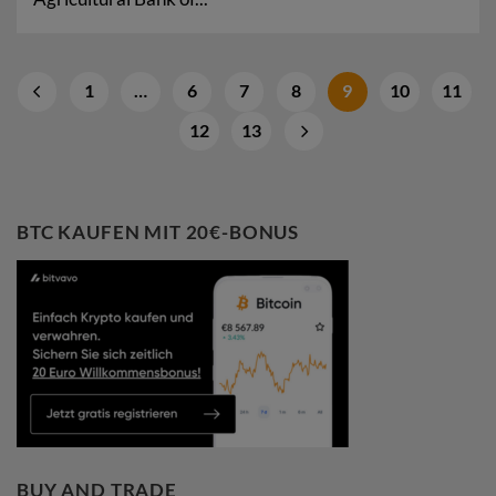
1
…
6
7
8
9
10
11
12
13
BTC KAUFEN MIT 20€-BONUS
BUY AND TRADE