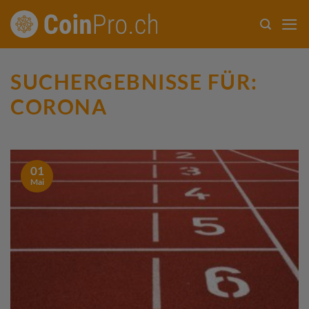
Zum
Inhalt
springen
SUCHERGEBNISSE FÜR:
CORONA
01
Mai