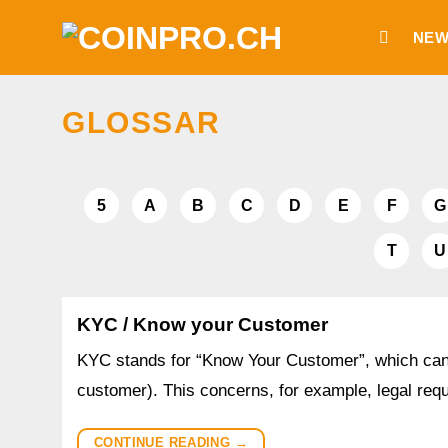
Skip
NEW
to
content
GLOSSAR
5
A
B
C
D
E
F
G
T
U
KYC / Know your Customer
KYC stands for “Know Your Customer”, which can
customer). This concerns, for example, legal re
CONTINUE READING
→