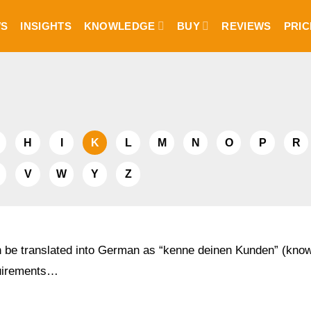
S
INSIGHTS
KNOWLEDGE
BUY
REVIEWS
PRIC
H
I
K
L
M
N
O
P
R
V
W
Y
Z
 be translated into German as “kenne deinen Kunden” (kno
quirements…