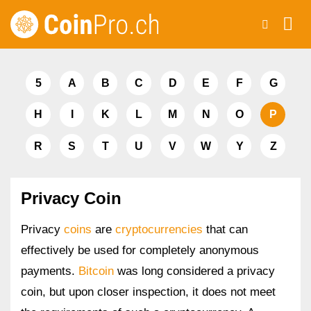
Skip
to
content
5
A
B
C
D
E
F
G
H
I
K
L
M
N
O
P
R
S
T
U
V
W
Y
Z
Privacy Coin
Privacy
coins
are
cryptocurrencies
that can
effectively be used for completely anonymous
payments.
Bitcoin
was long considered a privacy
coin, but upon closer inspection, it does not meet