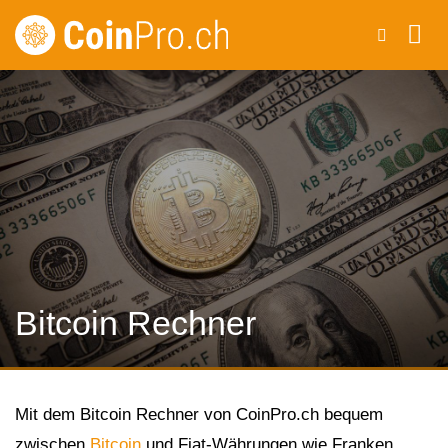
Zum
Inhalt
springen
Bitcoin Rechner
Mit dem Bitcoin Rechner von CoinPro.ch bequem
zwischen
Bitcoin
und Fiat-Währungen wie Franken,