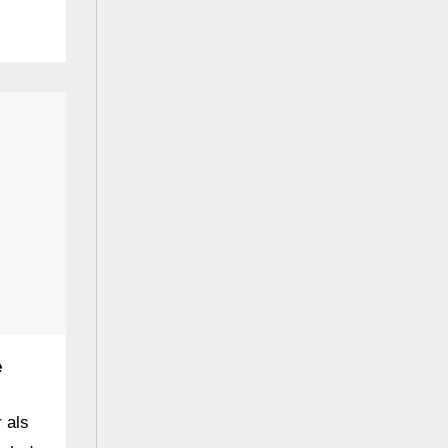
e
 als