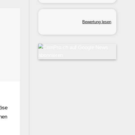
Bewertung lesen
röse
hen