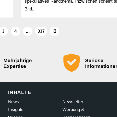
spekulatives Randthema. Inzwischen scheint s
Bild...
3
4
…
337
Mehrjährige
Seriöse
Expertise
Informatione
INHALTE
News
Newsletter
Insights
Werbung &