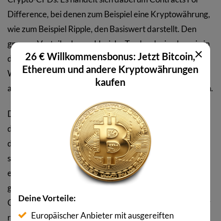
Difference, bei denen zum Beispiel eine Kryptowährung,
wie zum Beispiel Ripple, den Basiswert darstellt. Den
grossen Vorteil sehen zahlreiche Trader darin, dass sie in
×
26 € Willkommensbonus: Jetzt Bitcoin,
diesem Fall nicht Ripple online kaufen und extra ein
Ethereum und andere Kryptowährungen
Wallet einrichten müssen, sondern stattdessen reicht es
kaufen
aus, ein Handelskonto bei einem CFD-Broker zu besitzen.
Der grundlegende Unterschied zum Ripple handeln über
die Cryptocoin-Börsen besteht allerdings darin, dass in
diesem Fall keine Coin Bestände generiert werden,
sondern stattdessen spekulieren Sie mit den
entsprechenden CFDs auf Kursveränderungen. Vorteile
gibt es natürlich ebenfalls, denn im Gegensatz zu den
Deine Vorteile:
Cryptocoin Börsen sind die weitaus meisten CFD-Broker
Europäischer Anbieter mit ausgereiften
reguliert und es besteht über die entsprechenden