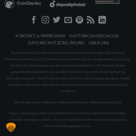
KONTAKT & IMPRESSUM
HAFTUNGSAUSSCHLUSS
DATENSCHUTZERKLÄRUNG
ÜBER UNS
Risikohinweis: Der Kauf und Handel mit Kryptowährungen, Devisen und
Differenzkontrakten (CFD) stellt ein hohes Risiko für Ihr eingesetztes Kapital dar.
68-86% der Kleinanlegerkonten verlieren Geld beim CFD-Handel mit den
aufgeführten Anbietern. Verwenden Sie daher nur Geld, deren Verlust Sie
verkraften können. Diese Produkte sind nicht für jeden Anleger geeignet, stellen
Sie daher bitte sicher, dass Sie die damit verbundenen Risiken vollumfänglich
verstehen.
Die Inhalte dieser Webseite stellen keine Finanz-/Anlageberatung dar.
Nutzer, die aufgrund der veröffentlichten Inhalte Anlageentscheide treffen,
handeln auf eigene Gefahr. Die veröffentlichten Informationen begründen
keinerlei Haftungsansprüche.