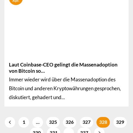
Apr.
Laut Coinbase-CEO gelingt die Massenadoption
von Bitcoin so…
Immer wieder wird über die Massenadoption des
Bitcoin und anderen Kryptowährungen gesprochen,
diskutiert, gehadert und...
1
…
325
326
327
328
329
330
331
…
337