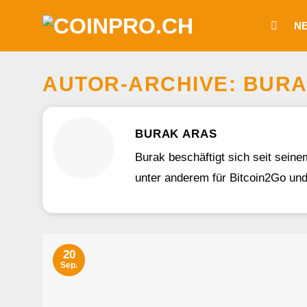
Zum
N
Inhalt
springen
AUTOR-ARCHIVE:
BURA
BURAK ARAS
Burak beschäftigt sich seit seine
unter anderem für Bitcoin2Go un
20
Sep.