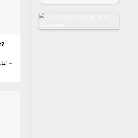
t?
utz“ –