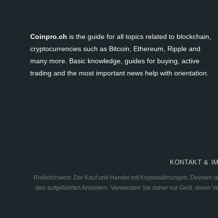
Coinpro.ch
is the guide for all topics related to blockchain,
cryptocurrencies such as Bitcoin, Ethereum, Ripple and
many more. Basic knowledge, guides for buying, active
trading and the most important news help with orientation.
KONTAKT & I
Risikohinweis: Der Kauf und Handel mit Kryptowährungen, Devisen und
den aufgeführten Anbietern. Verwenden Sie daher nur Geld, deren Verl