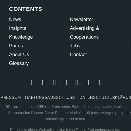
CONTENTS
News
Newsletter
Insights
Advertising &
Knowledge
Cooperations
Prices
Jobs
About Us
Contact
Glossary
MPRESSUM
HAFTUNGSAUSSCHLUSS
DATENSCHUTZERKLÄRU
 Differenzkontrakten (CFD) stellt ein hohes Risiko für Ihr eingesetztes Kapital d
ust Sie verkraften können. Diese Produkte sind nicht für jeden Anleger geeignet, s
vollumfänglich verstehen.
Die Inhalte dieser Webseite stellen keine Finanz-/Anlageberatung dar.