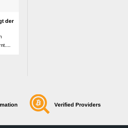
t der
n
nt....
Verified Providers
rmation