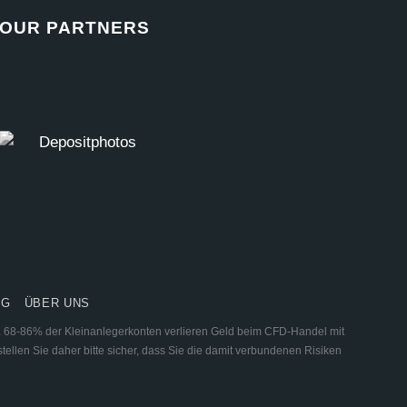
OUR PARTNERS
NG
ÜBER UNS
ar. 68-86% der Kleinanlegerkonten verlieren Geld beim CFD-Handel mit
tellen Sie daher bitte sicher, dass Sie die damit verbundenen Risiken