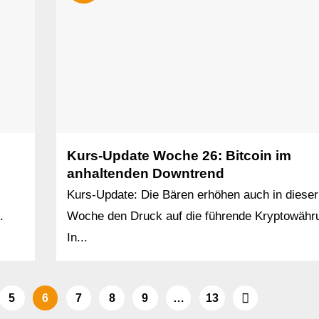
Kurs-Update Woche 26: Bitcoin im
anhaltenden Downtrend
Kurs-Update: Die Bären erhöhen auch in dieser
.
Woche den Druck auf die führende Kryptowähr
In...
5
6
7
8
9
…
13