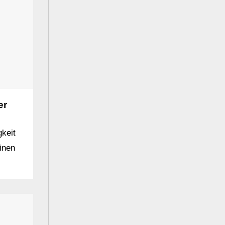
er
keit
inen