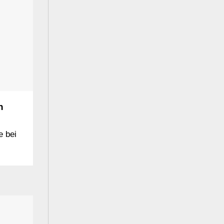
n
e bei