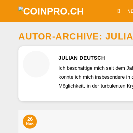
Zum
N
Inhalt
springen
AUTOR-ARCHIVE:
JULI
JULIAN DEUTSCH
Ich beschäftige mich seit dem Ja
konnte ich mich insbesondere in d
Möglichkeit, in der turbulenten K
26
Nov.