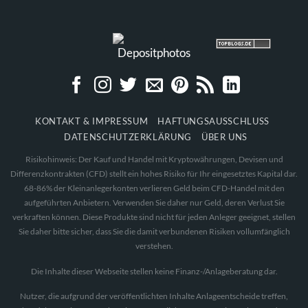
KONTAKT & IMPRESSUM
HAFTUNGSAUSSCHLUSS
DATENSCHUTZERKLÄRUNG
ÜBER UNS
Risikohinweis: Der Kauf und Handel mit Kryptowährungen, Devisen und
Differenzkontrakten (CFD) stellt ein hohes Risiko für Ihr eingesetztes Kapital dar.
68-86% der Kleinanlegerkonten verlieren Geld beim CFD-Handel mit den
aufgeführten Anbietern. Verwenden Sie daher nur Geld, deren Verlust Sie
verkraften können. Diese Produkte sind nicht für jeden Anleger geeignet, stellen
Sie daher bitte sicher, dass Sie die damit verbundenen Risiken vollumfänglich
verstehen.
Die Inhalte dieser Webseite stellen keine Finanz-/Anlageberatung dar.
Nutzer, die aufgrund der veröffentlichten Inhalte Anlageentscheide treffen,