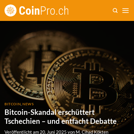
Zum
Inhalt
springen
BITCOIN
,
NEWS
Bitcoin-Skandal erschüttert
Tschechien – und entfacht Debatte
Veröffentlicht am
20. Juni 2025
von
M. Cihad Kökten