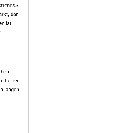
strends».
arkt, der
n ist.
n
chen
mit einer
en langen