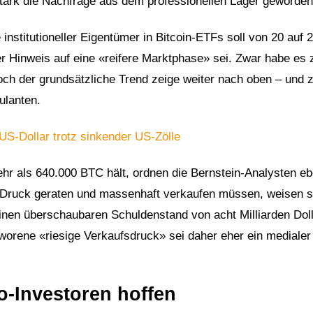
stark die Nachfrage aus dem professionellen Lager geworden 
institutioneller Eigentümer in Bitcoin-ETFs soll von 20 auf 
er Hinweis auf eine «reifere Marktphase» sei. Zwar habe es z
doch der grundsätzliche Trend zeige weiter nach oben – und 
kulanten.
 US-Dollar trotz sinkender US-Zölle
hr als 640.000 BTC hält, ordnen die Bernstein-Analysten eb
 Druck geraten und massenhaft verkaufen müssen, weisen s
einen überschaubaren Schuldenstand von acht Milliarden Dol
hworene «riesige Verkaufsdruck» sei daher eher ein mediale
o-Investoren hoffen