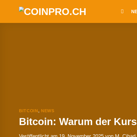
Zum
N
Inhalt
springen
BITCOIN
,
NEWS
Bitcoin: Warum der Kurs 
Veröffentlicht am
19. November 2025
von
M. Cihad