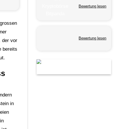
Bewertung lesen
 grossen
ner
Bewertung lesen
, der vor
e bereits
ut.
ss
ondern
tein in
eien
in