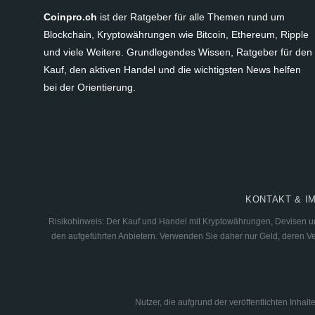
Coinpro.ch
ist der Ratgeber für alle Themen rund um
Blockchain, Kryptowährungen wie Bitcoin, Ethereum, Ripple
und viele Weitere. Grundlegendes Wissen, Ratgeber für den
Kauf, den aktiven Handel und die wichtigsten News helfen
bei der Orientierung.
KONTAKT & I
Risikohinweis: Der Kauf und Handel mit Kryptowährungen, Devisen und
den aufgeführten Anbietern. Verwenden Sie daher nur Geld, deren Verl
Nutzer, die aufgrund der veröffentlichten Inha