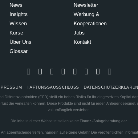
News
Newsletter
Insights
Werbung &
Wissen
Kooperationen
Kurse
Jobs
Über Uns
Kontakt
Glossar
MPRESSUM
HAFTUNGSAUSSCHLUSS
DATENSCHUTZERKLÄRU
 Differenzkontrakten (CFD) stellt ein hohes Risiko für Ihr eingesetztes Kapital d
ust Sie verkraften können. Diese Produkte sind nicht für jeden Anleger geeignet, s
vollumfänglich verstehen.
Die Inhalte dieser Webseite stellen keine Finanz-/Anlageberatung dar.
lte Anlageentscheide treffen, handeln auf eigene Gefahr. Die veröffentlichten Infor