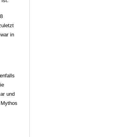
ist.
28
uletzt
zwar in
enfalls
ie
lar und
r Mythos