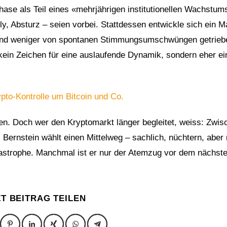
Phase als Teil eines «mehrjährigen institutionellen Wachstum
ly, Absturz – seien vorbei. Stattdessen entwickle sich ein M
d und weniger von spontanen Stimmungsumschwüngen getriebe
 kein Zeichen für eine auslaufende Dynamik, sondern eher ei
pto-Kontrolle um Bitcoin und Co.
n. Doch wer den Kryptomarkt länger begleitet, weiss: Zwis
 Bernstein wählt einen Mittelweg – sachlich, nüchtern, aber 
atastrophe. Manchmal ist er nur der Atemzug vor dem nächst
ZT BEITRAG TEILEN