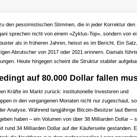
zu den pessimistischen Stimmen, die in jeder Korrektur den
ani sprechen nicht von einem «Zyklus-Top», sondern von ei
uster als in früheren Jahren, heisst es im Bericht. Ein Satz
eftigen Abrutscher von 2017 oder 2021 erinnern. Damals führt
ungen. Heute hingegen scheint die Struktur stabiler aufgeba
dingt auf 80.000 Dollar fallen mu
n Kräfte im Markt zurück: institutionelle Investoren und
uppen in den vergangenen Monaten nicht nur zugeschaut, s
der Analyse. Während langjährige Bitcoin-Besitzer laut Berns
ben haben – ein Volumen von über 38 Milliarden Dollar – s
rund 34 Milliarden Dollar auf der Käuferseite gestanden. E