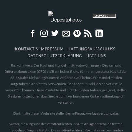
KONTAKT & IMPRESSUM
HAFTUNGSAUSSCHLUSS
DATENSCHUTZERKLÄRUNG
ÜBER UNS
Risikohinweis: Der Kauf und Handel mit Kryptowährungen, Devisen und
Differenzkontrakten (CFD) stellt ein hohes Risiko für Ihr eingesetztes Kapital dar.
68-86% der Kleinanlegerkonten verlieren Geld beim CFD-Handel mit den
aufgeführten Anbietern. Verwenden Sie daher nur Geld, deren Verlust Sie
verkraften können. Diese Produkte sind nicht für jeden Anleger geeignet, stellen
Sie daher bitte sicher, dass Sie die damit verbundenen Risiken vollumfänglich
verstehen.
Die Inhalte dieser Webseite stellen keine Finanz-/Anlageberatung dar.
Nutzer, die aufgrund der veröffentlichten Inhalte Anlageentscheide treffen,
handeln auf eigene Gefahr. Die veröffentlichten Informationen begründen