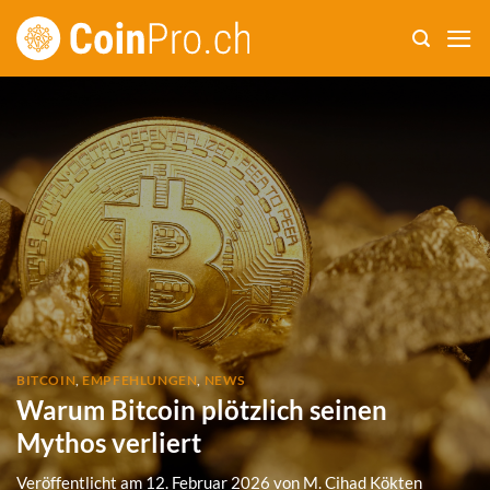
Zum
Inhalt
springen
BITCOIN
,
EMPFEHLUNGEN
,
NEWS
Warum Bitcoin plötzlich seinen
Mythos verliert
Veröffentlicht am
12. Februar 2026
von
M. Cihad Kökten