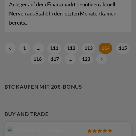
Anleger auf dem Finanzmarkt benötigen aktuell
Nerven aus Stahl. In den letzten Monaten kamen
bereits...
1
…
111
112
113
114
115
116
117
…
123
BTC KAUFEN MIT 20€-BONUS
BUY AND TRADE