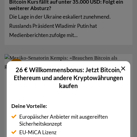
Bitcoin Kurs fällt auf unter 35.000 USD: Folgt ein
weiterer Absturz?
Die Lage in der Ukraine eskaliert zunehmend.
Russlands Präsident Wladimir Putin hat
Medienberichten zufolge mit...
23
×
Feb.
26 € Willkommensbonus: Jetzt Bitcoin,
Ethereum und andere Kryptowährungen
kaufen
Deine Vorteile:
Europäischer Anbieter mit ausgereiften
Sicherheitskonzept
EU-MiCA Lizenz
Mexiko-Senatorin Kempis: „Brauchen Bitcoin als