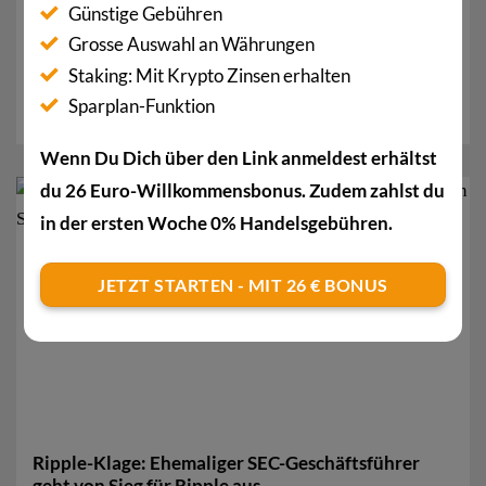
Günstige Gebühren
gesetzliches Zahlungsmittel“
Grosse Auswahl an Währungen
Nachdem El Salvador Anfang September letzten
Staking: Mit Krypto Zinsen erhalten
Jahres Geschichte geschrieben hatte und das erste
Sparplan-Funktion
Land...
Wenn Du Dich über den Link anmeldest erhältst
du 26 Euro-Willkommensbonus. Zudem zahlst du
23
in der ersten Woche 0% Handelsgebühren.
Feb.
JETZT STARTEN - MIT 26 € BONUS
Ripple-Klage: Ehemaliger SEC-Geschäftsführer
geht von Sieg für Ripple aus