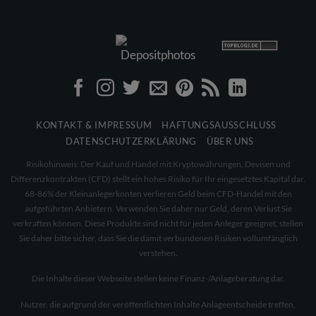
KONTAKT & IMPRESSUM
HAFTUNGSAUSSCHLUSS
DATENSCHUTZERKLÄRUNG
ÜBER UNS
Risikohinweis: Der Kauf und Handel mit Kryptowährungen, Devisen und
Differenzkontrakten (CFD) stellt ein hohes Risiko für Ihr eingesetztes Kapital dar.
68-86% der Kleinanlegerkonten verlieren Geld beim CFD-Handel mit den
aufgeführten Anbietern. Verwenden Sie daher nur Geld, deren Verlust Sie
verkraften können. Diese Produkte sind nicht für jeden Anleger geeignet, stellen
Sie daher bitte sicher, dass Sie die damit verbundenen Risiken vollumfänglich
verstehen.
Die Inhalte dieser Webseite stellen keine Finanz-/Anlageberatung dar.
Nutzer, die aufgrund der veröffentlichten Inhalte Anlageentscheide treffen,