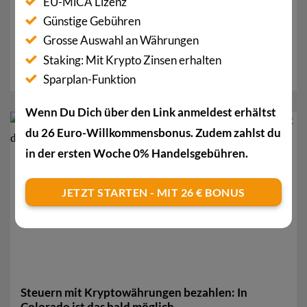
EU-MiCA Lizenz
Morgan Stanley: Ethereum ist riskanter als Bitcoin
Günstige Gebühren
Ist das Ethereum-Blockchain-Netzwerk dezentraler
Grosse Auswahl an Währungen
als Bitcoin? Diese Frage wurde in den letzten Jahren
Staking: Mit Krypto Zinsen erhalten
häufig von...
Sparplan-Funktion
Wenn Du Dich über den Link anmeldest erhältst
du 26 Euro-Willkommensbonus. Zudem zahlst du
16
Feb.
in der ersten Woche 0% Handelsgebühren.
JETZT STARTEN - MIT 26 € BONUS
Steuern mit Kryptowährungen bezahlen: In
Colorado ist das bald möglich