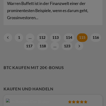
Warren Buffett ist in der Finanzwelt einer der
prominentesten Beispiele, wenn es darum geht,
Grossinvestoren...
1
…
112
113
114
115
116
117
118
…
123
BTC KAUFEN MIT 20€-BONUS
KAUFEN UND HANDELN