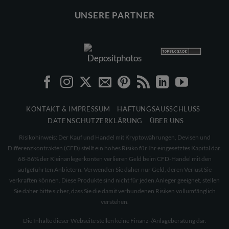
UNSERE PARTNER
KONTAKT & IMPRESSUM
HAFTUNGSAUSSCHLUSS
DATENSCHUTZERKLÄRUNG
ÜBER UNS
Risikohinweis: Der Kauf und Handel mit Kryptowährungen, Devisen und
Differenzkontrakten (CFD) stellt ein hohes Risiko für Ihr eingesetztes Kapital dar.
68-86% der Kleinanlegerkonten verlieren Geld beim CFD-Handel mit den
aufgeführten Anbietern. Verwenden Sie daher nur Geld, deren Verlust Sie
verkraften können. Diese Produkte sind nicht für jeden Anleger geeignet, stellen
Sie daher bitte sicher, dass Sie die damit verbundenen Risiken vollumfänglich
verstehen.
Die Inhalte dieser Webseite stellen keine Finanz-/Anlageberatung dar.