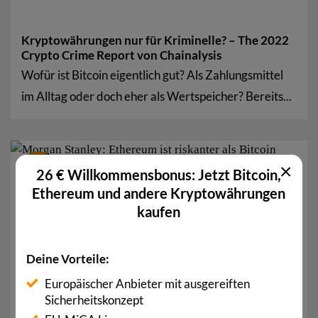
Kryptowährungen nur für Kriminelle? – The 2022
Crypto Crime Report von Chainalysis
Wofür ist Bitcoin eigentlich gut? Als Zahlungsmittel
im Alltag oder doch eher als Wertspeicher? Bereits...
17
×
26 € Willkommensbonus: Jetzt Bitcoin,
Feb.
Ethereum und andere Kryptowährungen
kaufen
Deine Vorteile:
Europäischer Anbieter mit ausgereiften
Sicherheitskonzept