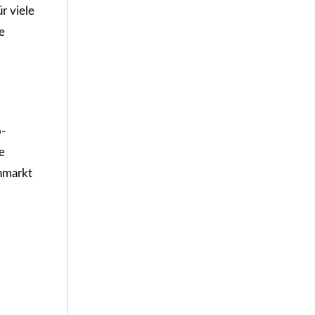
r viele
e
o-
e
enmarkt