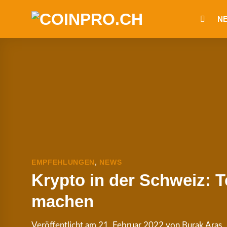
Zum
N
Inhalt
springen
EMPFEHLUNGEN
,
NEWS
Krypto in der Schweiz: 
machen
Veröffentlicht am
21. Februar 2022
von
Burak Aras