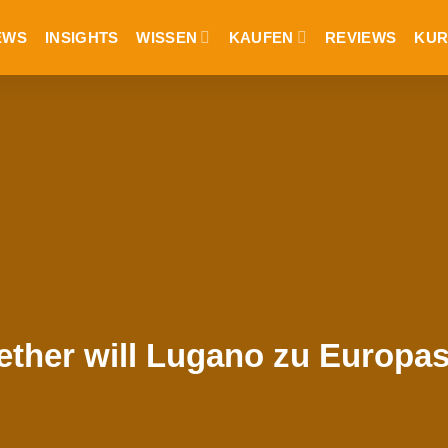
EWS
INSIGHTS
WISSEN
KAUFEN
REVIEWS
KUR
Tether will Lugano zu Europa