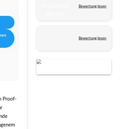
Bewertung lesen
eren
Bewertung lesen
m Proof-
hr
Ende
angenem