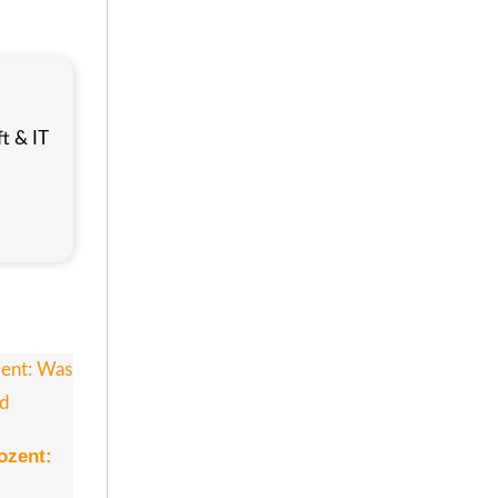
t & IT
rozent: