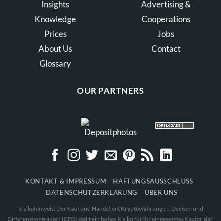
Insights
Advertising &
Knowledge
Cooperations
Prices
Jobs
About Us
Contact
Glossary
OUR PARTNERS
KONTAKT & IMPRESSUM
HAFTUNGSAUSSCHLUSS
DATENSCHUTZERKLÄRUNG
ÜBER UNS
Risikohinweis: Der Kauf und Handel mit Kryptowährungen, Devisen und
Differenzkontrakten (CFD) stellt ein hohes Risiko für Ihr eingesetztes Kapital dar.