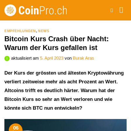
Zum
Inhalt
springen
EMPFEHLUNGEN
,
NEWS
Bitcoin Kurs Crash über Nacht:
Warum der Kurs gefallen ist
aktualisiert am
5. April 2023
von
Burak Aras
Der Kurs der grössten und ältesten Kryptowährung
verliert zeitweise mehr als acht Prozent an Wert.
Altcoins trifft es deutlich härter. Warum hat der
Bitcoin Kurs so sehr an Wert verloren und wie
könnte sich BTC nun entwickeln?
06