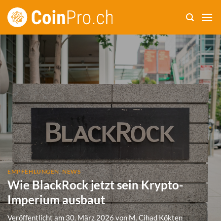
Zum
Inhalt
springen
EMPFEHLUNGEN
,
NEWS
Wie BlackRock jetzt sein Krypto-
Imperium ausbaut
Veröffentlicht am
30. März 2026
von
M. Cihad Kökten