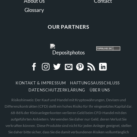
About Us
Contact
Glossary
OUR PARTNERS
KONTAKT & IMPRESSUM
HAFTUNGSAUSSCHLUSS
DATENSCHUTZERKLÄRUNG
ÜBER UNS
Risikohinweis: Der Kauf und Handel mit Kryptowährungen, Devisen und
Differenzkontrakten (CFD) stellt ein hohes Risiko für Ihr eingesetztes Kapital dar.
68-86% der Kleinanlegerkonten verlieren Geld beim CFD-Handel mit den
aufgeführten Anbietern. Verwenden Sie daher nur Geld, deren Verlust Sie
verkraften können. Diese Produkte sind nicht für jeden Anleger geeignet, stellen
Sie daher bitte sicher, dass Sie die damit verbundenen Risiken vollumfänglich