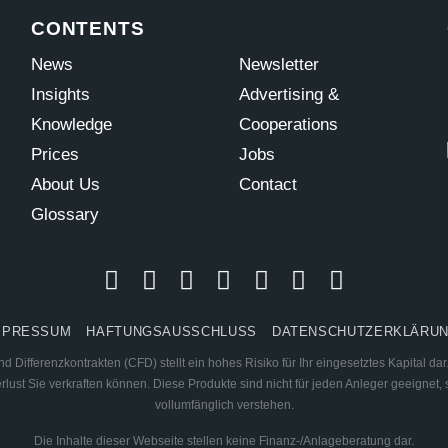
CONTENTS
News
Newsletter
Insights
Advertising &
Knowledge
Cooperations
Prices
Jobs
About Us
Contact
Glossary
MPRESSUM
HAFTUNGSAUSSCHLUSS
DATENSCHUTZERKLÄRU
 Differenzkontrakten (CFD) stellt ein hohes Risiko für Ihr eingesetztes Kapital d
ust Sie verkraften können. Diese Produkte sind nicht für jeden Anleger geeignet, s
vollumfänglich verstehen.
Die Inhalte dieser Webseite stellen keine Finanz-/Anlageberatung dar.