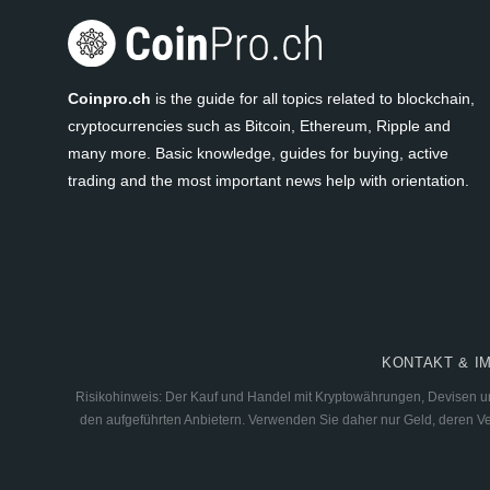
Coinpro.ch
is the guide for all topics related to blockchain,
cryptocurrencies such as Bitcoin, Ethereum, Ripple and
many more. Basic knowledge, guides for buying, active
trading and the most important news help with orientation.
KONTAKT & I
Risikohinweis: Der Kauf und Handel mit Kryptowährungen, Devisen und
den aufgeführten Anbietern. Verwenden Sie daher nur Geld, deren Verl