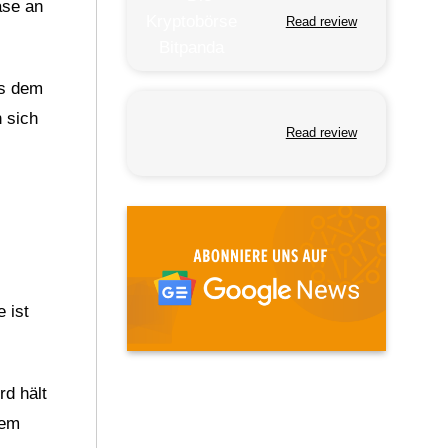
ase an
Read review
us dem
 sich
Read review
 ist
rd hält
rem