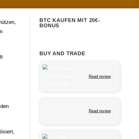
BTC KAUFEN MIT 20€-
hützen,
BONUS
em
BUY AND TRADE
lt
Read review
 den
Read review
isiert,