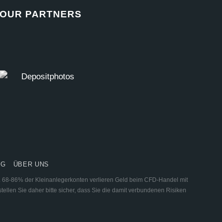
OUR PARTNERS
NG
ÜBER UNS
ar. 68-86% der Kleinanlegerkonten verlieren Geld beim CFD-Handel mit
tellen Sie daher bitte sicher, dass Sie die damit verbundenen Risiken