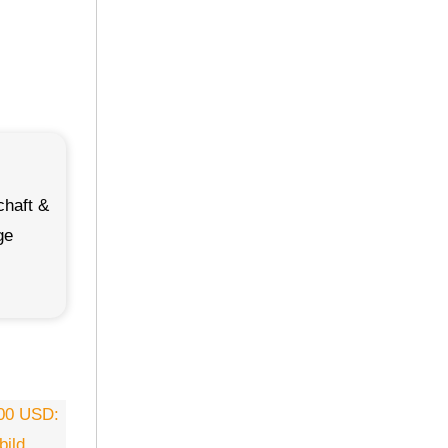
chaft &
ge