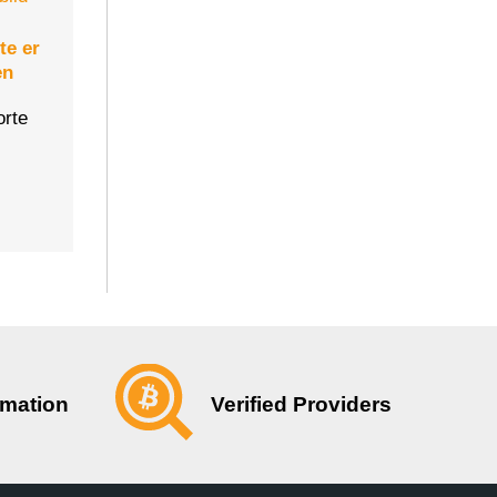
te er
en
orte
Verified Providers
rmation