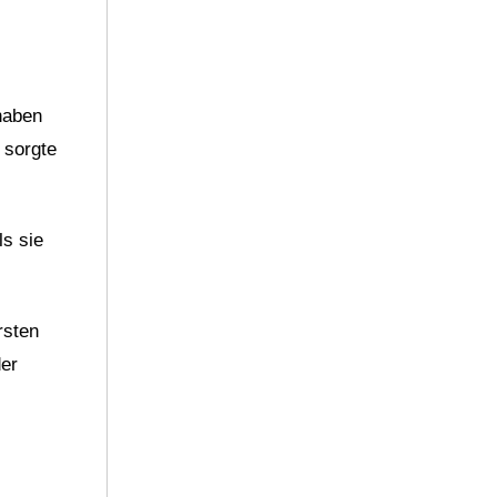
haben
 sorgte
ls sie
rsten
der