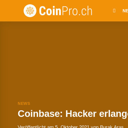
Zum
N
Inhalt
springen
NEWS
Coinbase: Hacker erlange
Veröffentlicht am
5. Oktober 2021
von
Burak Aras