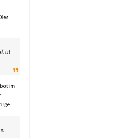
Dies
, ist
ebot im
r
orge.
he