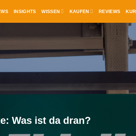
EWS
INSIGHTS
WISSEN
KAUFEN
REVIEWS
KUR
te: Was ist da dran?