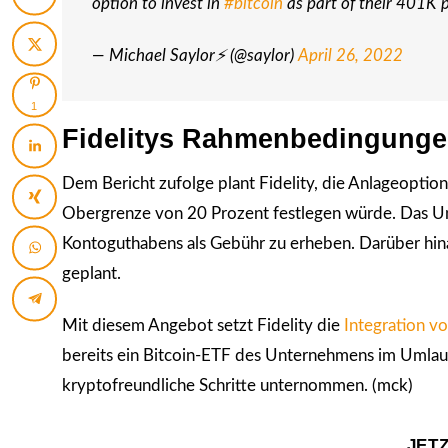
option to invest in
#bitcoin
as part of their 401K p
— Michael Saylor⚡️ (@saylor)
April 26, 2022
1
Fidelitys Rahmenbedingungen
Dem Bericht zufolge plant Fidelity, die Anlageoptio
Obergrenze von 20 Prozent festlegen würde. Das Un
Kontoguthabens als Gebühr zu erheben. Darüber hin
geplant.
Mit diesem Angebot setzt Fidelity die
Integration 
bereits ein Bitcoin-ETF des Unternehmens im Umlauf
kryptofreundliche Schritte unternommen. (mck)
JET