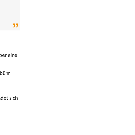
ber eine
ebühr
ndet sich