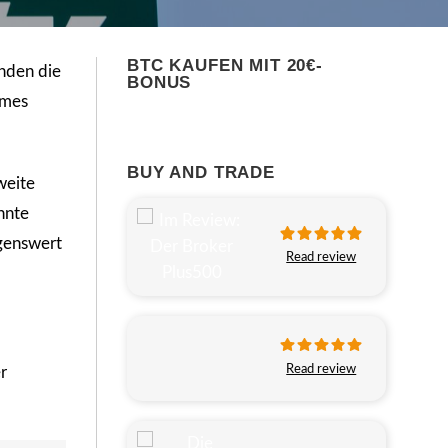
BTC KAUFEN MIT 20€-
nden die
BONUS
imes
BUY AND TRADE
weite
nnte
ögenswert
Read review
Read review
r