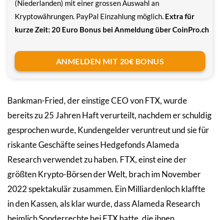
(Niederlanden) mit einer grossen Auswahl an
Kryptowährungen. PayPal Einzahlung möglich.
Extra für
kurze Zeit: 20 Euro Bonus bei Anmeldung über CoinPro.ch
ANMELDEN MIT 20€ BONUS
Bankman-Fried, der einstige CEO von FTX, wurde
bereits zu 25 Jahren Haft verurteilt, nachdem er schuldig
gesprochen wurde, Kundengelder veruntreut und sie für
riskante Geschäfte seines Hedgefonds Alameda
Research verwendet zu haben. FTX, einst eine der
größten Krypto-Börsen der Welt, brach im November
2022 spektakulär zusammen. Ein Milliardenloch klaffte
in den Kassen, als klar wurde, dass Alameda Research
heimlich Sonderrechte bei FTX hatte, die ihnen