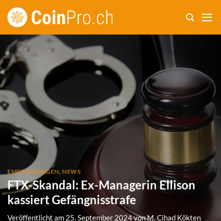
Zum
Inhalt
springen
EMPFEHLUNGEN
,
NEWS
FTX-Skandal: Ex-Managerin Ellison
kassiert Gefängnisstrafe
Veröffentlicht am
25. September 2024
von
M. Cihad Kökten