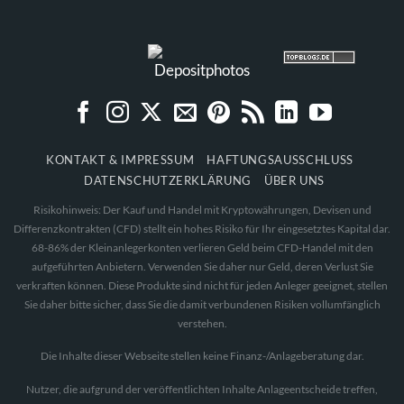
KONTAKT & IMPRESSUM
HAFTUNGSAUSSCHLUSS
DATENSCHUTZERKLÄRUNG
ÜBER UNS
Risikohinweis: Der Kauf und Handel mit Kryptowährungen, Devisen und
Differenzkontrakten (CFD) stellt ein hohes Risiko für Ihr eingesetztes Kapital dar.
68-86% der Kleinanlegerkonten verlieren Geld beim CFD-Handel mit den
aufgeführten Anbietern. Verwenden Sie daher nur Geld, deren Verlust Sie
verkraften können. Diese Produkte sind nicht für jeden Anleger geeignet, stellen
Sie daher bitte sicher, dass Sie die damit verbundenen Risiken vollumfänglich
verstehen.
Die Inhalte dieser Webseite stellen keine Finanz-/Anlageberatung dar.
Nutzer, die aufgrund der veröffentlichten Inhalte Anlageentscheide treffen,