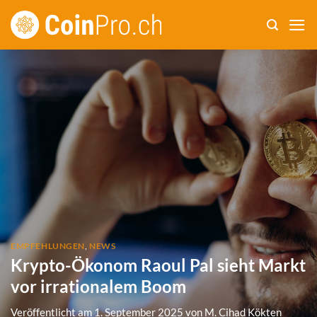
Zum
Inhalt
springen
EMPFEHLUNGEN
,
NEWS
Krypto-Ökonom Raoul Pal sieht Markt
vor irrationalem Boom
Veröffentlicht am
1. September 2025
von
M. Cihad Kökten