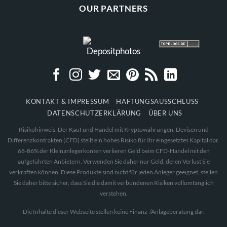
OUR PARTNERS
KONTAKT & IMPRESSUM
HAFTUNGSAUSSCHLUSS
DATENSCHUTZERKLÄRUNG
ÜBER UNS
Risikohinweis: Der Kauf und Handel mit Kryptowährungen, Devisen und
Differenzkontrakten (CFD) stellt ein hohes Risiko für Ihr eingesetztes Kapital dar.
68-86% der Kleinanlegerkonten verlieren Geld beim CFD-Handel mit den
aufgeführten Anbietern. Verwenden Sie daher nur Geld, deren Verlust Sie
verkraften können. Diese Produkte sind nicht für jeden Anleger geeignet, stellen
Sie daher bitte sicher, dass Sie die damit verbundenen Risiken vollumfänglich
verstehen.
Die Inhalte dieser Webseite stellen keine Finanz-/Anlageberatung dar.