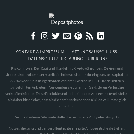
KONTAKT & IMPRESSUM
HAFTUNGSAUSSCHLUSS
DATENSCHUTZERKLÄRUNG
ÜBER UNS
Risikohinweis: Der Kauf und Handel mit Kryptowährungen, Devisen und
Differenzkontrakten (CFD) stellt ein hohes Risiko für Ihr eingesetztes Kapital dar.
68-86% der Kleinanlegerkonten verlieren Geld beim CFD-Handel mit den
aufgeführten Anbietern. Verwenden Sie daher nur Geld, deren Verlust Sie
verkraften können. Diese Produkte sind nicht für jeden Anleger geeignet, stellen
Sie daher bitte sicher, dass Sie die damit verbundenen Risiken vollumfänglich
verstehen.
Die Inhalte dieser Webseite stellen keine Finanz-/Anlageberatung dar.
Nutzer, die aufgrund der veröffentlichten Inhalte Anlageentscheide treffen,