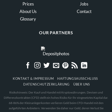
Prices
Jobs
About Us
Contact
Glossary
OUR PARTNERS
KONTAKT & IMPRESSUM
HAFTUNGSAUSSCHLUSS
DATENSCHUTZERKLÄRUNG
ÜBER UNS
Risikohinweis: Der Kauf und Handel mit Kryptowährungen, Devisen und
Differenzkontrakten (CFD) stellt ein hohes Risiko für Ihr eingesetztes Kapital dar.
68-86% der Kleinanlegerkonten verlieren Geld beim CFD-Handel mit den
aufgeführten Anbietern. Verwenden Sie daher nur Geld, deren Verlust Sie