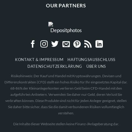
OUR PARTNERS
KONTAKT & IMPRESSUM
HAFTUNGSAUSSCHLUSS
DATENSCHUTZERKLÄRUNG
ÜBER UNS
Risikohinweis: Der Kauf und Handel mit Kryptowährungen, Devisen und
Differenzkontrakten (CFD) stellt ein hohes Risiko für Ihr eingesetztes Kapital dar.
68-86% der Kleinanlegerkonten verlieren Geld beim CFD-Handel mit den
aufgeführten Anbietern. Verwenden Sie daher nur Geld, deren Verlust Sie
verkraften können. Diese Produkte sind nicht für jeden Anleger geeignet, stellen
Sie daher bitte sicher, dass Sie die damit verbundenen Risiken vollumfänglich
verstehen.
Die Inhalte dieser Webseite stellen keine Finanz-/Anlageberatung dar.