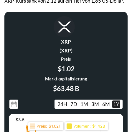
XRP-Kurs sank von 2,12 auf ein Tief von 1,65 US-Dollar.
XRP
(XRP)
Preis
$1.02
Marktkapitalisierung
$63.48 B
24H
7D
1M
3M
6M
1Y