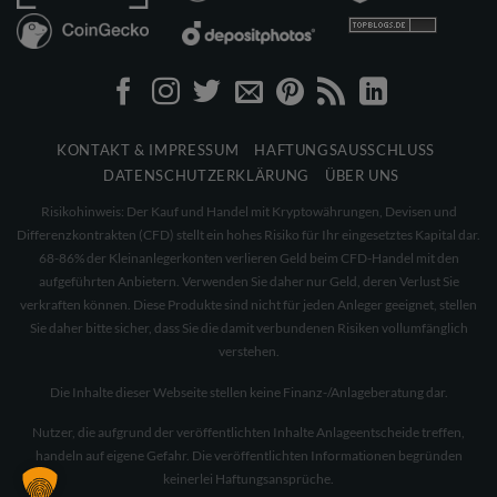
KONTAKT & IMPRESSUM
HAFTUNGSAUSSCHLUSS
DATENSCHUTZERKLÄRUNG
ÜBER UNS
Risikohinweis: Der Kauf und Handel mit Kryptowährungen, Devisen und
Differenzkontrakten (CFD) stellt ein hohes Risiko für Ihr eingesetztes Kapital dar.
68-86% der Kleinanlegerkonten verlieren Geld beim CFD-Handel mit den
aufgeführten Anbietern. Verwenden Sie daher nur Geld, deren Verlust Sie
verkraften können. Diese Produkte sind nicht für jeden Anleger geeignet, stellen
Sie daher bitte sicher, dass Sie die damit verbundenen Risiken vollumfänglich
verstehen.
Die Inhalte dieser Webseite stellen keine Finanz-/Anlageberatung dar.
Nutzer, die aufgrund der veröffentlichten Inhalte Anlageentscheide treffen,
handeln auf eigene Gefahr. Die veröffentlichten Informationen begründen
keinerlei Haftungsansprüche.