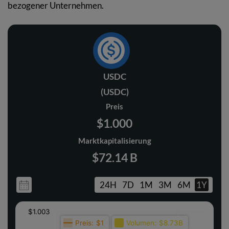
bezogener Unternehmen.
USDC
(USDC)
Preis
$1.000
Marktkapitalisierung
$72.14 B
24H
7D
1M
3M
6M
1Y