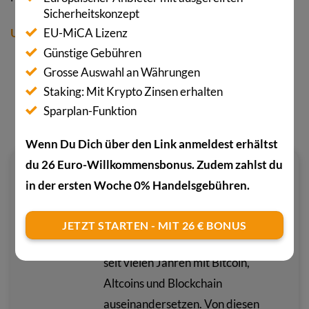
Sicherheitskonzept
USDC bei Bitpanda kaufen
EU-MiCA Lizenz
Günstige Gebühren
Grosse Auswahl an Währungen
JETZT BEITRAG TEILEN
Staking: Mit Krypto Zinsen erhalten
Sparplan-Funktion
Wenn Du Dich über den Link anmeldest erhältst
du 26 Euro-Willkommensbonus. Zudem zahlst du
REDAKTION COINPRO.CH
in der ersten Woche 0% Handelsgebühren.
Die CoinPro.ch Redaktion besteht
aus einem Team von verschiedenen
JETZT STARTEN - MIT 26 € BONUS
Experten und Redaktoren, die sich
seit vielen Jahren mit Bitcoin,
Altcoins und Blockchain
auseinandersetzen. Von diesen