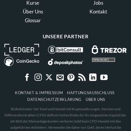
Kurse
Jobs
Über Uns
Kontakt
Glossar
UNSERE PARTNER
KONTAKT & IMPRESSUM
HAFTUNGSAUSSCHLUSS
DATENSCHUTZERKLÄRUNG
ÜBER UNS
Risikohinweis: Der Kauf und Handel mit Kryptowährungen, Devisen und
Differenzkontrakten (CFD) stellt ein hohes Risiko für Ihr eingesetztes Kapital dar.
68-86% der Kleinanlegerkonten verlieren Geld beim CFD-Handel mit den
aufgeführten Anbietern. Verwenden Sie daher nur Geld, deren Verlust Sie