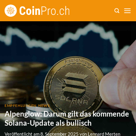
Zum
Inhalt
springen
EMPFEHLUNGEN
,
NEWS
Alpenglow: Darum gilt das kommende
Solana-Update als bullisch
Veröffentlicht am
8. September 2025
von
Lennard Merten