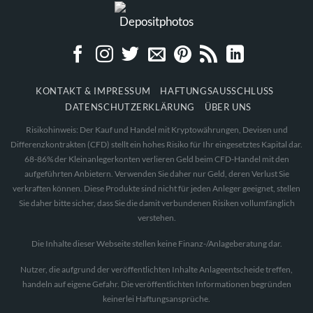
KONTAKT & IMPRESSUM
HAFTUNGSAUSSCHLUSS
DATENSCHUTZERKLÄRUNG
ÜBER UNS
Risikohinweis: Der Kauf und Handel mit Kryptowährungen, Devisen und
Differenzkontrakten (CFD) stellt ein hohes Risiko für Ihr eingesetztes Kapital dar.
68-86% der Kleinanlegerkonten verlieren Geld beim CFD-Handel mit den
aufgeführten Anbietern. Verwenden Sie daher nur Geld, deren Verlust Sie
verkraften können. Diese Produkte sind nicht für jeden Anleger geeignet, stellen
Sie daher bitte sicher, dass Sie die damit verbundenen Risiken vollumfänglich
verstehen.
Die Inhalte dieser Webseite stellen keine Finanz-/Anlageberatung dar.
Nutzer, die aufgrund der veröffentlichten Inhalte Anlageentscheide treffen,
handeln auf eigene Gefahr. Die veröffentlichten Informationen begründen
keinerlei Haftungsansprüche.