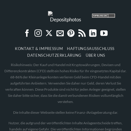
KONTAKT & IMPRESSUM
HAFTUNGSAUSSCHLUSS
DATENSCHUTZERKLÄRUNG
ÜBER UNS
Risikohinweis: Der Kauf und Handel mit Kryptowährungen, Devisen und
Differenzkontrakten (CFD) stellt ein hohes Risiko für Ihr eingesetztes Kapital dar.
68-86% der Kleinanlegerkonten verlieren Geld beim CFD-Handel mit den
aufgeführten Anbietern. Verwenden Sie daher nur Geld, deren Verlust Sie
verkraften können. Diese Produkte sind nicht für jeden Anleger geeignet, stellen
Sie daher bitte sicher, dass Sie die damit verbundenen Risiken vollumfänglich
verstehen.
Die Inhalte dieser Webseite stellen keine Finanz-/Anlageberatung dar.
Nutzer, die aufgrund der veröffentlichten Inhalte Anlageentscheide treffen,
handeln auf eigene Gefahr. Die veröffentlichten Informationen begründen