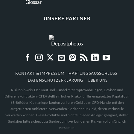
Glossar
UNSERE PARTNER
KONTAKT & IMPRESSUM
HAFTUNGSAUSSCHLUSS
DATENSCHUTZERKLÄRUNG
ÜBER UNS
Risikohinweis: Der Kauf und Handel mit Kryptowährungen, Devisen und
Differenzkontrakten (CFD) stellt ein hohes Risiko für Ihr eingesetztes Kapital dar.
68-86% der Kleinanlegerkonten verlieren Geld beim CFD-Handel mit den
aufgeführten Anbietern. Verwenden Sie daher nur Geld, deren Verlust Sie
verkraften können. Diese Produkte sind nicht für jeden Anleger geeignet, stellen
Sie daher bitte sicher, dass Sie die damit verbundenen Risiken vollumfänglich
verstehen.