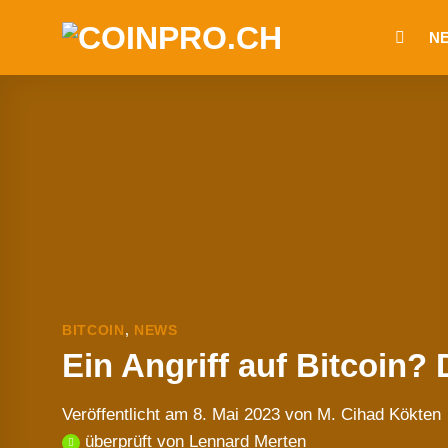
Zum
N
Inhalt
springen
BITCOIN
,
NEWS
Ein Angriff auf Bitcoin?
Veröffentlicht am
8. Mai 2023
von
M. Cihad Kökten
überprüft von
Lennard Merten