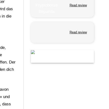
ker
Read review
ird das
 in die
Read review
rde,
ie
ffen. Der
den dich
davon
h» und
s, dass