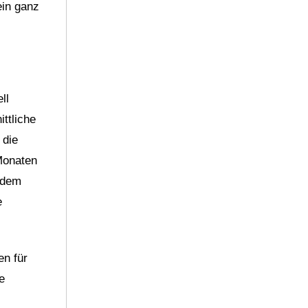
ein ganz
ll
ttliche
 die
 Monaten
 dem
e
en für
e