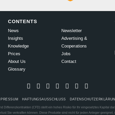
CONTENTS
News
Newsletter
Insights
Advertising &
Knowledge
Cooperations
Prices
Jobs
About Us
Contact
Glossary
MPRESSUM
HAFTUNGSAUSSCHLUSS
DATENSCHUTZERKLÄRU
 Differenzkontrakten (CFD) stellt ein hohes Risiko für Ihr eingesetztes Kapital d
ust Sie verkraften können. Diese Produkte sind nicht für jeden Anleger geeignet, s