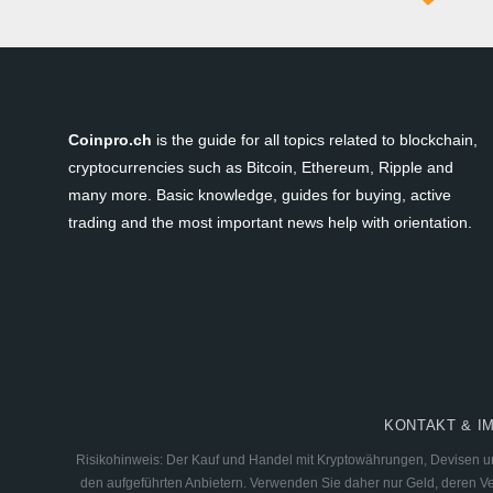
Coinpro.ch
is the guide for all topics related to blockchain,
cryptocurrencies such as Bitcoin, Ethereum, Ripple and
many more. Basic knowledge, guides for buying, active
trading and the most important news help with orientation.
KONTAKT & I
Risikohinweis: Der Kauf und Handel mit Kryptowährungen, Devisen und
den aufgeführten Anbietern. Verwenden Sie daher nur Geld, deren Verl