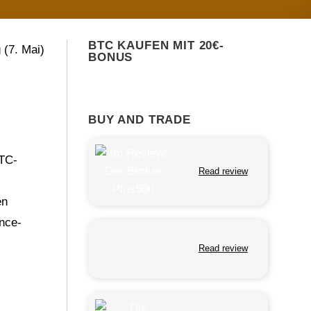
BTC KAUFEN MIT 20€-
 (7. Mai)
BONUS
BUY AND TRADE
BTC-
Read review
en
ance-
Read review