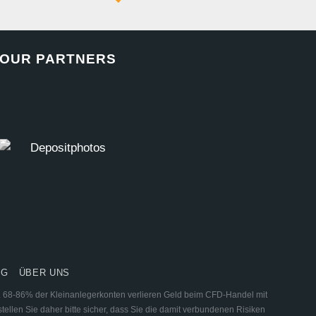
OUR PARTNERS
NG
ÜBER UNS
ar. 68-86% der Kleinanlegerkonten verlieren Geld beim CFD-Handel mit
tellen Sie daher bitte sicher, dass Sie die damit verbundenen Risiken