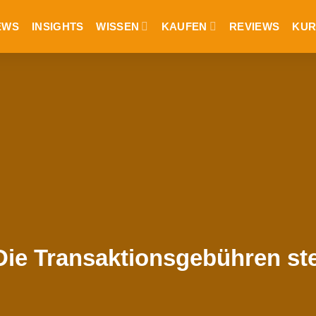
EWS
INSIGHTS
WISSEN
KAUFEN
REVIEWS
KUR
 Die Transaktionsgebühren st