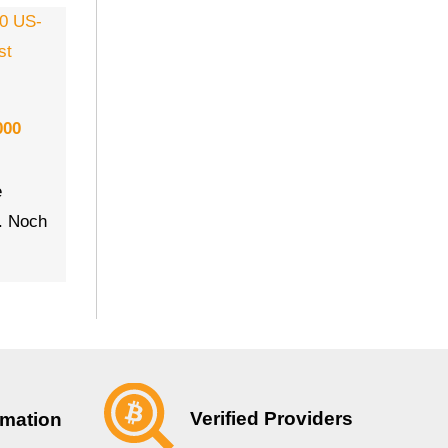
000
e
r. Noch
Verified Providers
rmation