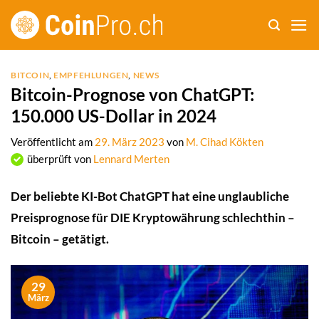
Zum
Inhalt
springen
BITCOIN
,
EMPFEHLUNGEN
,
NEWS
Bitcoin-Prognose von ChatGPT:
150.000 US-Dollar in 2024
Veröffentlicht am
29. März 2023
von
M. Cihad Kökten
überprüft von
Lennard Merten
Der beliebte KI-Bot ChatGPT hat eine unglaubliche
Preisprognose für DIE Kryptowährung schlechthin –
Bitcoin – getätigt.
29
März