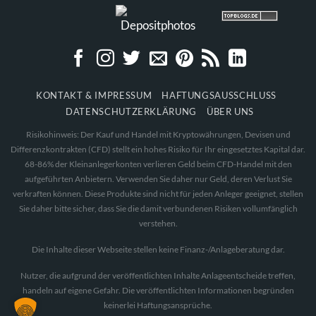
KONTAKT & IMPRESSUM
HAFTUNGSAUSSCHLUSS
DATENSCHUTZERKLÄRUNG
ÜBER UNS
Risikohinweis: Der Kauf und Handel mit Kryptowährungen, Devisen und
Differenzkontrakten (CFD) stellt ein hohes Risiko für Ihr eingesetztes Kapital dar.
68-86% der Kleinanlegerkonten verlieren Geld beim CFD-Handel mit den
aufgeführten Anbietern. Verwenden Sie daher nur Geld, deren Verlust Sie
verkraften können. Diese Produkte sind nicht für jeden Anleger geeignet, stellen
Sie daher bitte sicher, dass Sie die damit verbundenen Risiken vollumfänglich
verstehen.
Die Inhalte dieser Webseite stellen keine Finanz-/Anlageberatung dar.
Nutzer, die aufgrund der veröffentlichten Inhalte Anlageentscheide treffen,
handeln auf eigene Gefahr. Die veröffentlichten Informationen begründen
keinerlei Haftungsansprüche.