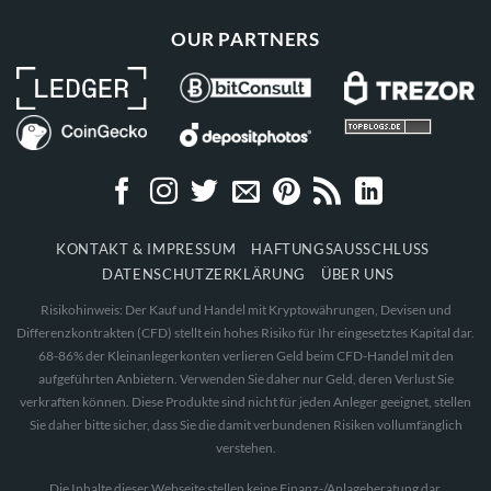
OUR PARTNERS
KONTAKT & IMPRESSUM
HAFTUNGSAUSSCHLUSS
DATENSCHUTZERKLÄRUNG
ÜBER UNS
Risikohinweis: Der Kauf und Handel mit Kryptowährungen, Devisen und
Differenzkontrakten (CFD) stellt ein hohes Risiko für Ihr eingesetztes Kapital dar.
68-86% der Kleinanlegerkonten verlieren Geld beim CFD-Handel mit den
aufgeführten Anbietern. Verwenden Sie daher nur Geld, deren Verlust Sie
verkraften können. Diese Produkte sind nicht für jeden Anleger geeignet, stellen
Sie daher bitte sicher, dass Sie die damit verbundenen Risiken vollumfänglich
verstehen.
Die Inhalte dieser Webseite stellen keine Finanz-/Anlageberatung dar.