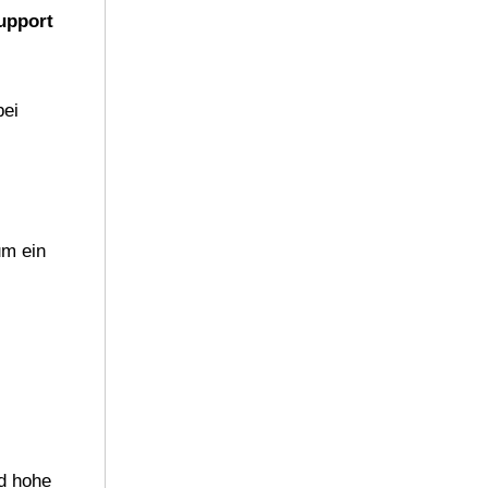
upport
bei
um ein
nd hohe