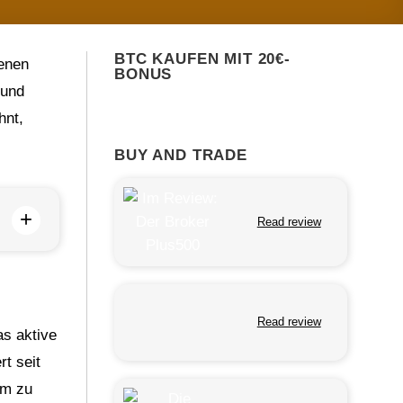
BTC KAUFEN MIT 20€-
renen
BONUS
 und
hnt,
BUY AND TRADE
+
Read review
Read review
as aktive
t seit
rm zu