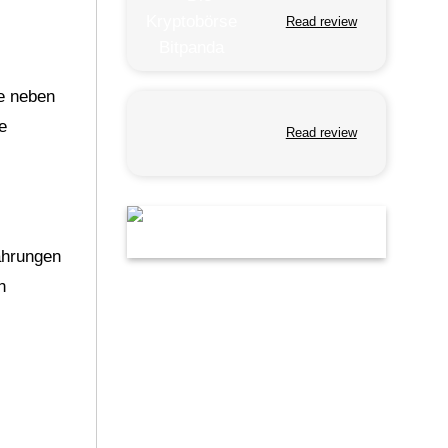
Read review
ie neben
e
Read review
ährungen
n