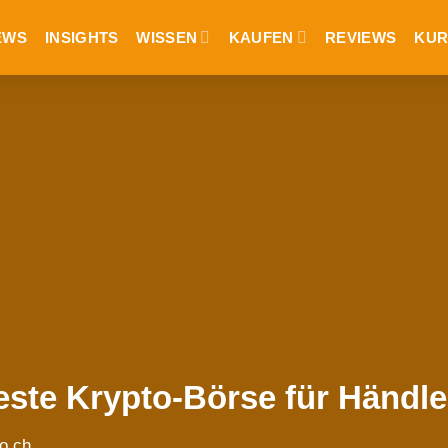
EWS
INSIGHTS
WISSEN
KAUFEN
REVIEWS
KUR
ste Krypto-Börse für Händle
o.ch