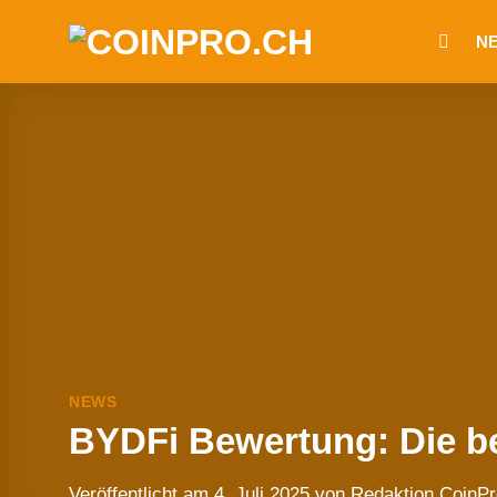
Zum
N
Inhalt
springen
NEWS
BYDFi Bewertung: Die be
Veröffentlicht am
4. Juli 2025
von
Redaktion CoinPr