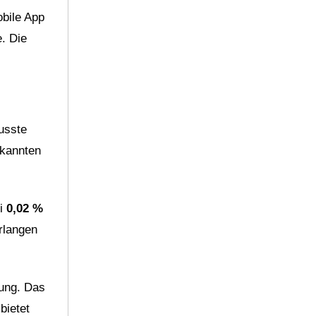
obile App
. Die
wusste
ekannten
ei
0,02 %
rlangen
fung. Das
bietet