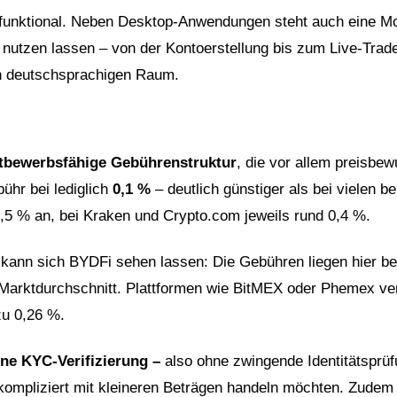
d funktional. Neben Desktop-Anwendungen steht auch eine M
 nutzen lassen – von der Kontoerstellung bis zum Live-Trade
en deutschsprachigen Raum.
ttbewerbsfähige Gebührenstruktur
, die vor allem preisbe
bühr bei lediglich
0,1 %
– deutlich günstiger als bei vielen b
0,5 % an, bei Kraken und Crypto.com jeweils rund 0,4 %.
kann sich BYDFi sehen lassen: Die Gebühren liegen hier b
 Marktdurchschnitt. Plattformen wie BitMEX oder Phemex ve
zu 0,26 %.
ne KYC-Verifizierung
–
also ohne zwingende Identitätsprü
 unkompliziert mit kleineren Beträgen handeln möchten. Zudem 