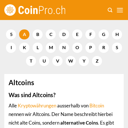
Zum
Inhalt
springen
5
A
B
C
D
E
F
G
H
I
K
L
M
N
O
P
R
S
T
U
V
W
Y
Z
Altcoins
Was sind Altcoins?
Alle
Kryptowährungen
ausserhalb von
Bitcoin
nennen wir Altcoins. Der Name beschreibt hierbei
nicht alte Coins, sondern
alternative Coins
. Es gibt