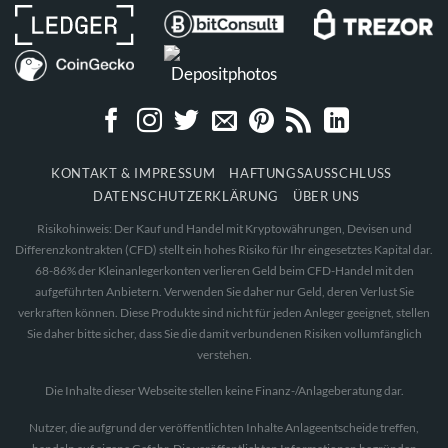
KONTAKT & IMPRESSUM
HAFTUNGSAUSSCHLUSS
DATENSCHUTZERKLÄRUNG
ÜBER UNS
Risikohinweis: Der Kauf und Handel mit Kryptowährungen, Devisen und
Differenzkontrakten (CFD) stellt ein hohes Risiko für Ihr eingesetztes Kapital dar.
68-86% der Kleinanlegerkonten verlieren Geld beim CFD-Handel mit den
aufgeführten Anbietern. Verwenden Sie daher nur Geld, deren Verlust Sie
verkraften können. Diese Produkte sind nicht für jeden Anleger geeignet, stellen
Sie daher bitte sicher, dass Sie die damit verbundenen Risiken vollumfänglich
verstehen.
Die Inhalte dieser Webseite stellen keine Finanz-/Anlageberatung dar.
Nutzer, die aufgrund der veröffentlichten Inhalte Anlageentscheide treffen,