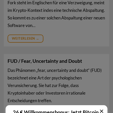
Fork steht im Englischen für eine Verzweigung, meint
im Krypto-Kontext indes eine technische Abspaltung.
So kommt es zu einer solchen Abspaltung einer neuen
Software von…
WEITERLESEN
→
FUD / Fear, Uncertainty and Doubt
Das Phänomen „fear, uncertainty and doubt“ (FUD)
bezeichnet eine Art der psychologischen
Verunsicherung. Sie hat zur Folge, dass
Kryptoinhaber oder Investoren irrationale
Entscheidungen treffen.
×
26 € Willkommensbonus: Jetzt Bitcoin,