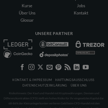
Kurse
Jobs
Über Uns
Kontakt
Glossar
UNSERE PARTNER
KONTAKT & IMPRESSUM
HAFTUNGSAUSSCHLUSS
DATENSCHUTZERKLÄRUNG
ÜBER UNS
Risikohinweis: Der Kauf und Handel mit Kryptowährungen, Devisen und
Differenzkontrakten (CFD) stellt ein hohes Risiko für Ihr eingesetztes Kapital dar.
68-86% der Kleinanlegerkonten verlieren Geld beim CFD-Handel mit den