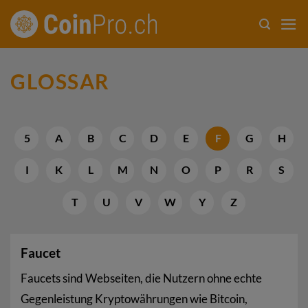
Zum
Inhalt
springen
GLOSSAR
5
A
B
C
D
E
F
G
H
I
K
L
M
N
O
P
R
S
T
U
V
W
Y
Z
Faucet
Faucets sind Webseiten, die Nutzern ohne echte
Gegenleistung Kryptowährungen wie Bitcoin,