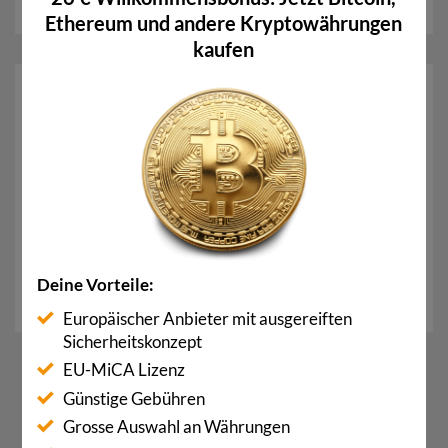
WEITERLESEN
→
Ethereum und andere Kryptowährungen
kaufen
Full Node
Sogenannte Full Nodes übernimmt im Bitcoin-
Netzwerk die Aufgabe eines Validators. Ein Full
Node ist in diesem Zusammenhang ein
Programm/Computer, das vollumfänglich
Transaktionen oder einzelne Blöcke…
Deine Vorteile:
WEITERLESEN
→
Europäischer Anbieter mit ausgereiften
Sicherheitskonzept
EU-MiCA Lizenz
1
2
Günstige Gebühren
Grosse Auswahl an Währungen