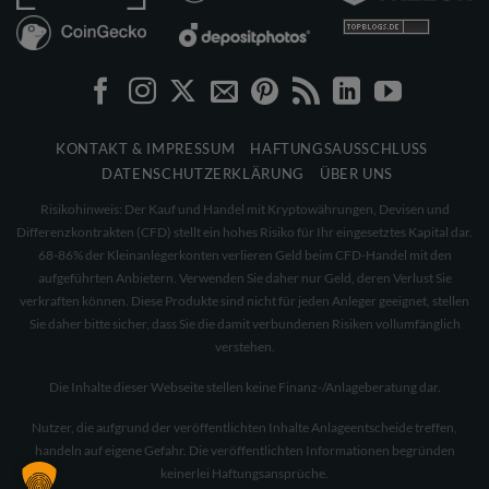
KONTAKT & IMPRESSUM
HAFTUNGSAUSSCHLUSS
DATENSCHUTZERKLÄRUNG
ÜBER UNS
Risikohinweis: Der Kauf und Handel mit Kryptowährungen, Devisen und
Differenzkontrakten (CFD) stellt ein hohes Risiko für Ihr eingesetztes Kapital dar.
68-86% der Kleinanlegerkonten verlieren Geld beim CFD-Handel mit den
aufgeführten Anbietern. Verwenden Sie daher nur Geld, deren Verlust Sie
verkraften können. Diese Produkte sind nicht für jeden Anleger geeignet, stellen
Sie daher bitte sicher, dass Sie die damit verbundenen Risiken vollumfänglich
verstehen.
Die Inhalte dieser Webseite stellen keine Finanz-/Anlageberatung dar.
Nutzer, die aufgrund der veröffentlichten Inhalte Anlageentscheide treffen,
handeln auf eigene Gefahr. Die veröffentlichten Informationen begründen
keinerlei Haftungsansprüche.