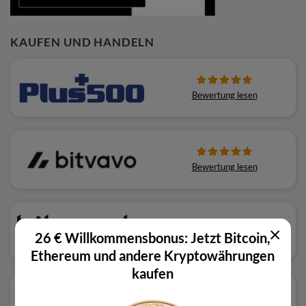
KAUFEN UND HANDELN
Bewertung lesen
Bewertung lesen
×
26 € Willkommensbonus: Jetzt Bitcoin,
Bewertung lesen
Ethereum und andere Kryptowährungen
kaufen