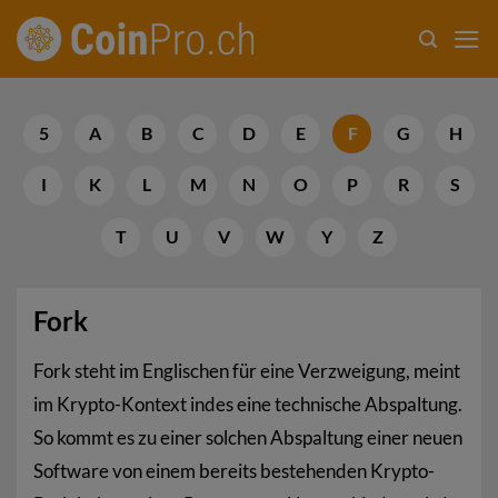
Zum
Inhalt
springen
5
A
B
C
D
E
F
G
H
I
K
L
M
N
O
P
R
S
T
U
V
W
Y
Z
Fork
Fork steht im Englischen für eine Verzweigung, meint
im Krypto-Kontext indes eine technische Abspaltung.
So kommt es zu einer solchen Abspaltung einer neuen
Software von einem bereits bestehenden Krypto-