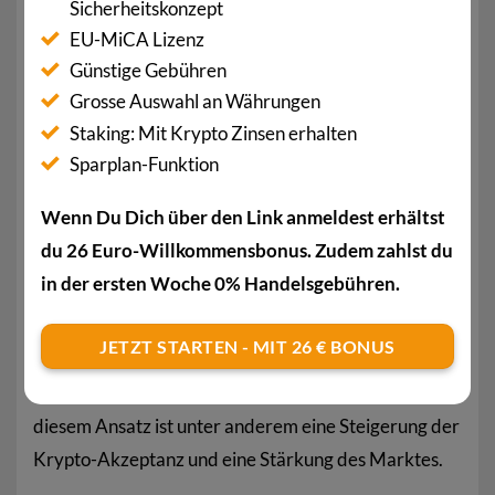
Sicherheitskonzept
Der Begriff „Faucet“ heisst so viel wie „Wasserhahn“.
EU-MiCA Lizenz
Die Titulierung ergibt sich, da die Plattformen Coins
Günstige Gebühren
Grosse Auswahl an Währungen
tröpfchenweise, also lediglich in Klein- oder
Staking: Mit Krypto Zinsen erhalten
Kleinstmengen ausschütten. Faucets finanzieren sich
Sparplan-Funktion
dabei durch Werbung und teilen die Werbeerträge
unter den Nutzern auf. Um sich vor Bots zu schützen,
Wenn Du Dich über den Link anmeldest erhältst
müssen Nutzer bei den meisten Krypto-Faucets
du 26 Euro-Willkommensbonus. Zudem zahlst du
zunächst ein Captcha lösen.
in der ersten Woche 0% Handelsgebühren.
Vor allem in der Anfangszeit von Kryptowährungen
JETZT STARTEN - MIT 26 € BONUS
haben viele Krypto-Enthusiasten über Bitcoin-
Faucets Satoshis verdient. Der Hintergedanke bei
diesem Ansatz ist unter anderem eine Steigerung der
Krypto-Akzeptanz und eine Stärkung des Marktes.