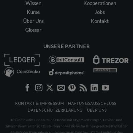
Wissen
Kooperationen
Kurse
Jobs
Über Uns
Kontakt
Glossar
UNSERE PARTNER
KONTAKT & IMPRESSUM
HAFTUNGSAUSSCHLUSS
DATENSCHUTZERKLÄRUNG
ÜBER UNS
Risikohinweis: Der Kauf und Handel mit Kryptowährungen, Devisen und
Differenzkontrakten (CFD) stellt ein hohes Risiko für Ihr eingesetztes Kapital dar.
68-86% der Kleinanlegerkonten verlieren Geld beim CFD-Handel mit den