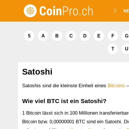
Zum
N
Inhalt
springen
5
A
B
C
D
E
F
G
T
U
Satoshi
Satoshis sind die kleinste Einheit eines
Bitcoins
–
Wie viel BTC ist ein Satoshi?
1 Bitcoin lässt sich in 100 Millionen transferierb
Bitcoin bzw. 0,00000001 BTC sind ein Satoshi. Die