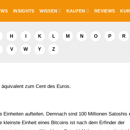
EWS
INSIGHTS
WISSEN
KAUFEN
REVIEWS
KUR
H
I
K
L
M
N
O
P
R
V
W
Y
Z
 äquivalent zum Cent des Euros.
are Einheiten aufteilen. Demnach sind 100 Millionen Satoshis 
 kleinste Einheit eines Bitcoins ist nach dem Erfinder der