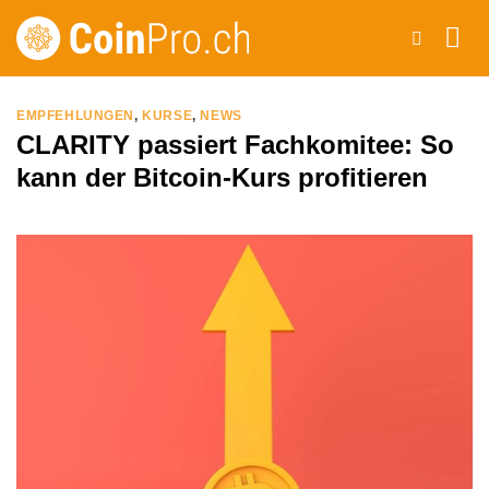
Zum
Inhalt
springen
EMPFEHLUNGEN
,
KURSE
,
NEWS
CLARITY passiert Fachkomitee: So
kann der Bitcoin-Kurs profitieren