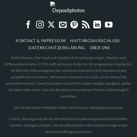
KONTAKT & IMPRESSUM
HAFTUNGSAUSSCHLUSS
DATENSCHUTZERKLÄRUNG
ÜBER UNS
Risikohinweis: Der Kauf und Handel mit Kryptowährungen, Devisen und
Differenzkontrakten (CFD) stellt ein hohes Risiko für Ihr eingesetztes Kapital dar.
68-86% der Kleinanlegerkonten verlieren Geld beim CFD-Handel mit den
aufgeführten Anbietern. Verwenden Sie daher nur Geld, deren Verlust Sie
verkraften können. Diese Produkte sind nicht für jeden Anleger geeignet, stellen
Sie daher bitte sicher, dass Sie die damit verbundenen Risiken vollumfänglich
verstehen.
Die Inhalte dieser Webseite stellen keine Finanz-/Anlageberatung dar.
Nutzer, die aufgrund der veröffentlichten Inhalte Anlageentscheide treffen,
handeln auf eigene Gefahr. Die veröffentlichten Informationen begründen
keinerlei Haftungsansprüche.