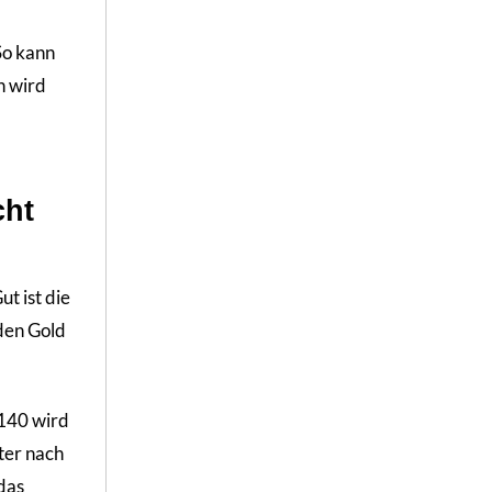
 So kann
h wird
cht
t ist die
den Gold
 2140 wird
ter nach
das