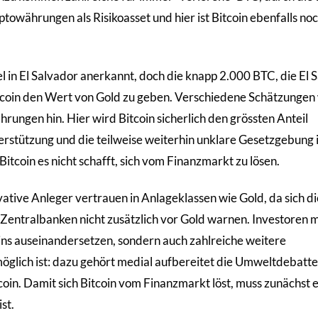
owährungen als Risikoasset und hier ist Bitcoin ebenfalls noc
tel in El Salvador anerkannt, doch die knapp 2.000 BTC, die El 
 Bitcoin den Wert von Gold zu geben. Verschiedene Schätzungen
rungen hin. Hier wird Bitcoin sicherlich den grössten Anteil
terstützung und die teilweise weiterhin unklare Gesetzgebung 
itcoin es nicht schafft, sich vom Finanzmarkt zu lösen.
vative Anleger vertrauen in Anlageklassen wie Gold, da sich d
e Zentralbanken nicht zusätzlich vor Gold warnen. Investoren 
coins auseinandersetzen, sondern auch zahlreiche weitere
öglich ist: dazu gehört medial aufbereitet die Umweltdebatt
coin. Damit sich Bitcoin vom Finanzmarkt löst, muss zunächst 
st.