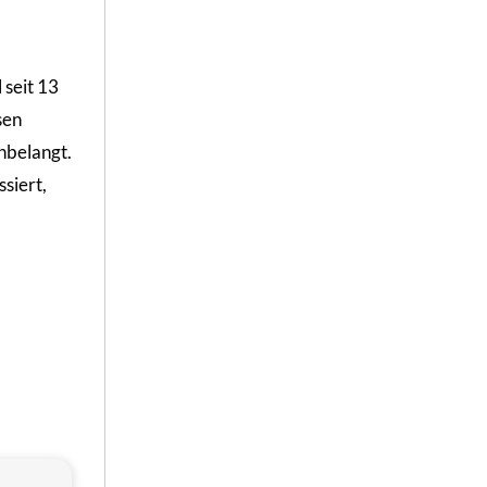
 seit 13
sen
nbelangt.
siert,