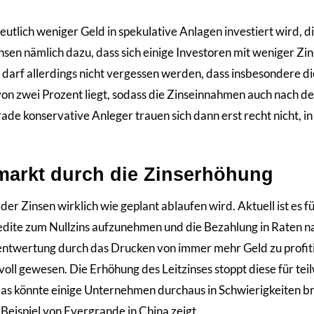
eutlich weniger Geld in spekulative Anlagen investiert wird, d
sen nämlich dazu, dass sich einige Investoren mit weniger Zi
r darf allerdings nicht vergessen werden, dass insbesondere di
 von zwei Prozent liegt, sodass die Zinseinnahmen auch nach de
de konservative Anleger trauen sich dann erst recht nicht, in
markt durch die Zinserhöhung
r Zinsen wirklich wie geplant ablaufen wird. Aktuell ist es f
dite zum Nullzins aufzunehmen und die Bezahlung in Raten n
dentwertung durch das Drucken von immer mehr Geld zu profit
voll gewesen. Die Erhöhung des Leitzinses stoppt diese für tei
as könnte einige Unternehmen durchaus in Schwierigkeiten br
Beispiel von Evergrande in China zeigt.