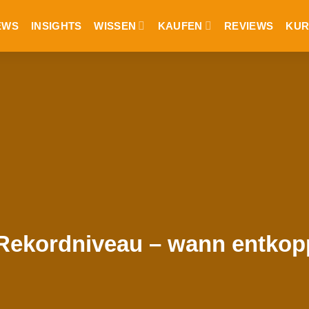
EWS
INSIGHTS
WISSEN
KAUFEN
REVIEWS
KUR
 Rekordniveau – wann entkop