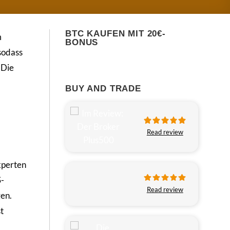
BTC KAUFEN MIT 20€-
m
BONUS
sodass
 Die
BUY AND TRADE
Read review
xperten
S-
Read review
gen.
t