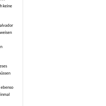
h keine
Salvador
 weisen
in
ieses
müssen
e ebenso
einmal