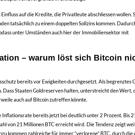
Einfluss auf die Kredite, die Privatleute abschliessen wollen.
nden tatsächlich zu einem doppelten Sollzins kommen. Dadurc
sodass unter Umständen auch hier der Immobiliensektor mit
lation – warum löst sich Bitcoin ni
sschutz bereits vor Ewigkeiten durchgesetzt. Als begrenztes Gu
. Dass Staaten Goldreserven halten, unterstreicht den Wert, 
lerweile auch auf Bitcoin zutreffen könnte.
ie Inflationsrate bereits jetzt bei deutlich unter 2 Prozent. Bis
zahl von 21 Millionen BTC erreicht wird. Die Tendenz zeigt wei
inzu kommen zahlreiche für immer “verlorene” BTC, durch die 