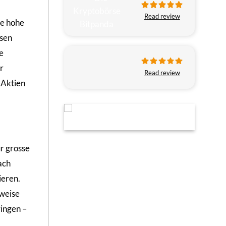
Read review
ie hohe
nsen
e
r
Read review
 Aktien
ür grosse
ach
ieren.
lweise
ingen –