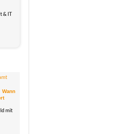
t & IT
: Wann
rt
ld mit