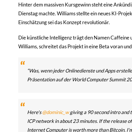
Hinter dem massiven Kursgewinn steht eine Ankündi
Dienstag machte. Williams stellte ein neues KI-Projek
Einschätzung sei das Konzept revolutionär.
Die künstliche Intelligenz trägt den Namen Caffeine u
Williams, schreitet das Projekt in eine Beta voran und
“Was, wenn jeder Onlinedienste und Apps erstellen
Präsentation auf der World Computer Summit 202
Here's
@dominic_w
giving a 90 second intro and 
2
ICP network in about 23 minutes. If the release o
Internet Computer is worth more than Bitcoin. I