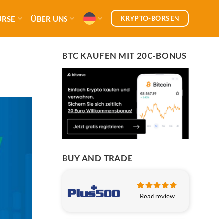
KRYPTO-BÖRSEN
URSE
ÜBER UNS
BTC KAUFEN MIT 20€-BONUS
BUY AND TRADE
Read review