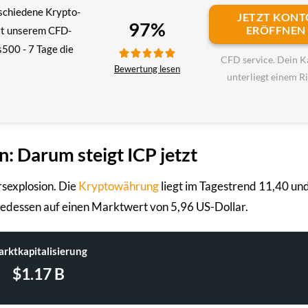
schiedene Krypto­
JETZT KONT
97%
ERÖFFNEN
it unserem CFD-
s500 - 7 Tage die
CFD service. Dein K
Bewertung lesen
unterliegt einem R
: Darum steigt ICP jetzt
rsexplosion. Die
Kryptowährung
liegt im Tagestrend 11,40 un
gedessen auf einen Marktwert von 5,96 US-Dollar.
rktkapitalisierung
$1.17 B