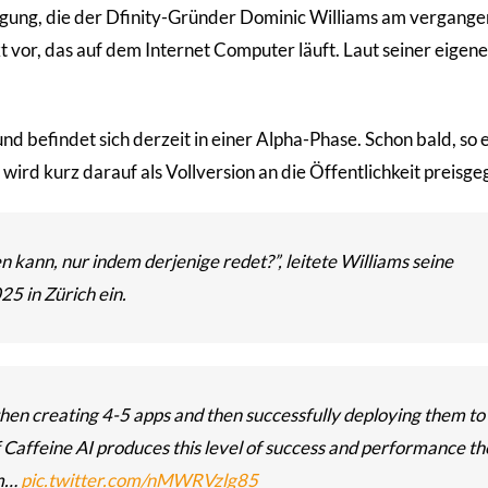
gung, die der Dfinity-Gründer Dominic Williams am vergang
t vor, das auf dem Internet Computer läuft. Laut seiner eigen
nd befindet sich derzeit in einer Alpha-Phase. Schon bald, so 
 wird kurz darauf als Vollversion an die Öffentlichkeit preisg
 kann, nur indem derjenige redet?”, leitete Williams seine
5 in Zürich ein.
then creating 4-5 apps and then successfully deploying them to
f Caffeine AI produces this level of success and performance t
'm…
pic.twitter.com/nMWRVzlg85