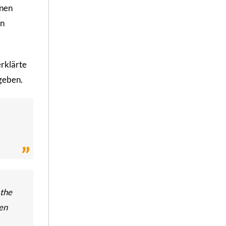
enen
en
erklärte
egeben.
 the
hen