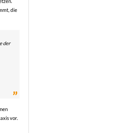
etzen.
mmt, die
e der
enen
axis vor.