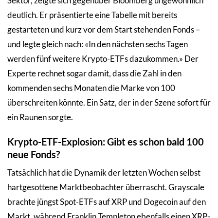
Sektor, zeigte sich gegenüber Bloomberg ungewöhnlich
deutlich. Er präsentierte eine Tabelle mit bereits
gestarteten und kurz vor dem Start stehenden Fonds –
und legte gleich nach: «In den nächsten sechs Tagen
werden fünf weitere Krypto-ETFs dazukommen.» Der
Experte rechnet sogar damit, dass die Zahl in den
kommenden sechs Monaten die Marke von 100
überschreiten könnte. Ein Satz, der in der Szene sofort für
ein Raunen sorgte.
Krypto-ETF-Explosion: Gibt es schon bald 100
neue Fonds?
Tatsächlich hat die Dynamik der letzten Wochen selbst
hartgesottene Marktbeobachter überrascht. Grayscale
brachte jüngst Spot-ETFs auf XRP und Dogecoin auf den
Markt, während Franklin Templeton ebenfalls einen XRP-