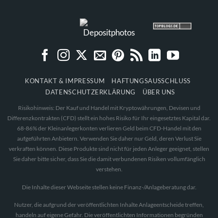
KONTAKT & IMPRESSUM
HAFTUNGSAUSSCHLUSS
DATENSCHUTZERKLÄRUNG
ÜBER UNS
Risikohinweis: Der Kauf und Handel mit Kryptowährungen, Devisen und
Differenzkontrakten (CFD) stellt ein hohes Risiko für Ihr eingesetztes Kapital dar.
68-86% der Kleinanlegerkonten verlieren Geld beim CFD-Handel mit den
aufgeführten Anbietern. Verwenden Sie daher nur Geld, deren Verlust Sie
verkraften können. Diese Produkte sind nicht für jeden Anleger geeignet, stellen
Sie daher bitte sicher, dass Sie die damit verbundenen Risiken vollumfänglich
verstehen.
Die Inhalte dieser Webseite stellen keine Finanz-/Anlageberatung dar.
Nutzer, die aufgrund der veröffentlichten Inhalte Anlageentscheide treffen,
handeln auf eigene Gefahr. Die veröffentlichten Informationen begründen