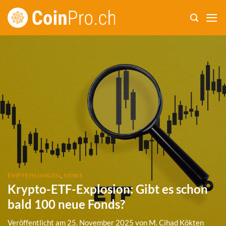
Zum
Inhalt
springen
EMPFEHLUNGEN
,
NEWS
Krypto-ETF-Explosion: Gibt es schon
bald 100 neue Fonds?
Veröffentlicht am
25. November 2025
von
M. Cihad Kökten