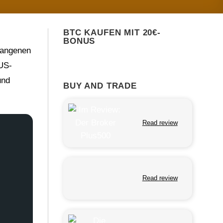
BTC KAUFEN MIT 20€-
BONUS
gangenen
 US-
und
BUY AND TRADE
Read review
Read review