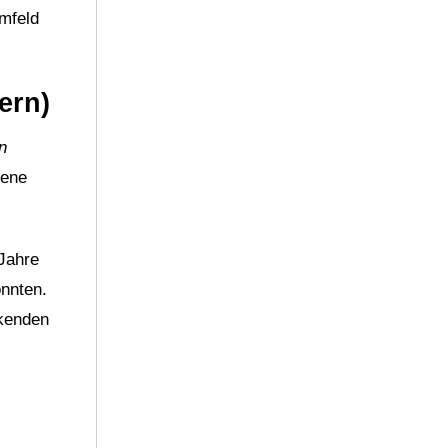
mfeld
ern)
n
tene
 Jahre
nnten.
nkenden