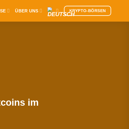
SE
ÜBER UNS
KRYPTO-BÖRSEN
tcoins im