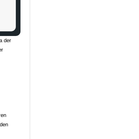
a der
er
ren
 den