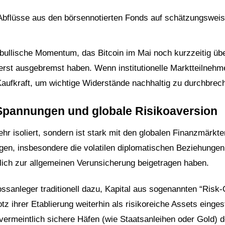
 Abflüsse aus den börsennotierten Fonds auf schätzungswei
bullische Momentum, das Bitcoin im Mai noch kurzzeitig übe
erst ausgebremst haben. Wenn institutionelle Marktteilnehm
 Kaufkraft, um wichtige Widerstände nachhaltig zu durchbrec
 Spannungen und globale Risikoaversion
hr isoliert, sondern ist stark mit den globalen Finanzmärkte
ngen, insbesondere die volatilen diplomatischen Beziehungen
ch zur allgemeinen Verunsicherung beigetragen haben.
ossanleger traditionell dazu, Kapital aus sogenannten “Risk-
 ihrer Etablierung weiterhin als risikoreiche Assets einges
ermeintlich sichere Häfen (wie Staatsanleihen oder Gold) 