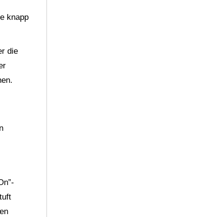
se knapp
r die
er
hen.
n
On”-
tuft
den