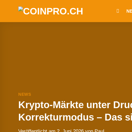
Zum
N
Inhalt
springen
NEWS
Krypto-Märkte unter Dru
Korrekturmodus – Das si
Veröffentlicht am
2. Juni 2026
von
Paul